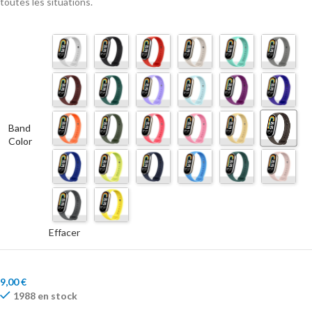
toutes les situations.
Band
Color
Effacer
9,00
€
1988 en stock