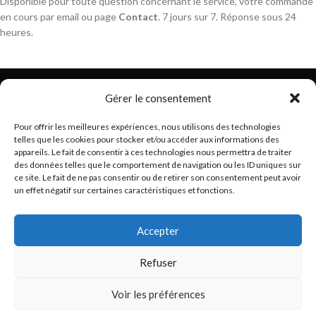
Disponible pour toute question concernant le service, votre commande
en cours par email ou page
Contact
. 7 jours sur 7. Réponse sous 24
heures.
Gérer le consentement
Pour offrir les meilleures expériences, nous utilisons des technologies
telles que les cookies pour stocker et/ou accéder aux informations des
Trouvez les meilleurs bracelets de montres connectés
appareils. Le fait de consentir à ces technologies nous permettra de traiter
hello@braceletsmartwatch.com
des données telles que le comportement de navigation ou les ID uniques sur
ce site. Le fait de ne pas consentir ou de retirer son consentement peut avoir
BRACELETS DE MONTRES CONNECTÉES EN EUROPE
un effet négatif sur certaines caractéristiques et fonctions.
VOUS ET BRACELETSMARTWATCH
Accepter
INFORMATIONS
Refuser
Basé en France
BraceletSmartWatch
2024
Droits réservés
.
Voir les préférences
0