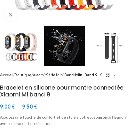
Cliquer pour agrandir
Accueil
Boutique
Xiaomi
Série Mini Band
Mini Band 9
Bracelet en silicone pour montre connectée
Xiaomi Mi band 9
9,00
€
–
9,50
€
Ajoutez une touche de confort et de style à votre Xiaomi Smart Band 9
avec ce bracelet en silicone.