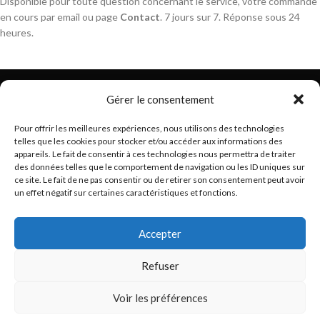
Disponible pour toute question concernant le service, votre commande
en cours par email ou page
Contact
. 7 jours sur 7. Réponse sous 24
heures.
Gérer le consentement
Pour offrir les meilleures expériences, nous utilisons des technologies
telles que les cookies pour stocker et/ou accéder aux informations des
Trouvez les meilleurs bracelets de montres connectés
appareils. Le fait de consentir à ces technologies nous permettra de traiter
hello@braceletsmartwatch.com
des données telles que le comportement de navigation ou les ID uniques sur
ce site. Le fait de ne pas consentir ou de retirer son consentement peut avoir
BRACELETS DE MONTRES CONNECTÉES EN EUROPE
un effet négatif sur certaines caractéristiques et fonctions.
VOUS ET BRACELETSMARTWATCH
Accepter
INFORMATIONS
Refuser
Basé en France
BraceletSmartWatch
2024
Droits réservés
.
Voir les préférences
0