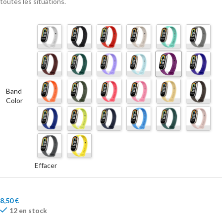
toutes les situations.
Band
Color
Effacer
8,50
€
12 en stock