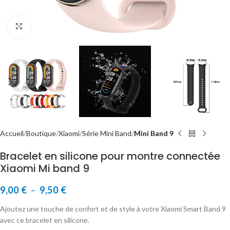
Cliquer pour agrandir
Accueil
Boutique
Xiaomi
Série Mini Band
Mini Band 9
Bracelet en silicone pour montre connectée
Xiaomi Mi band 9
9,00
€
–
9,50
€
Ajoutez une touche de confort et de style à votre Xiaomi Smart Band 9
avec ce bracelet en silicone.