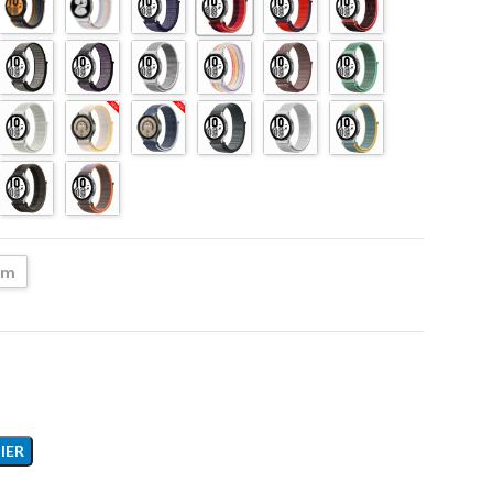
mm
IER