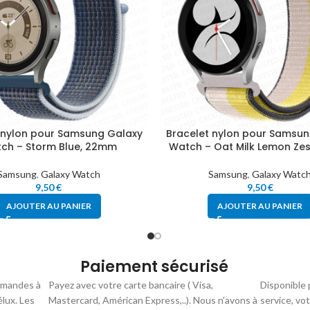
 nylon pour Samsung Galaxy
Bracelet nylon pour Samsun
ch – Storm Blue, 22mm
Watch – Oat Milk Lemon Ze
Samsung
,
Galaxy Watch
Samsung
,
Galaxy Watc
9,50
€
9,50
€
AJOUTER AU PANIER
AJOUTER AU PANIER
Paiement sécurisé
mmandes à
Payez avec votre carte bancaire ( Visa,
Disponible 
élux. Les
Mastercard, Américan Express,..). Nous n'avons à
service, vo