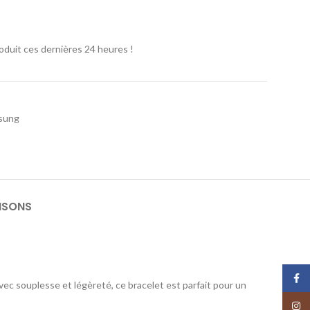
oduit ces dernières 24 heures !
sung
ISONS
Face
ec souplesse et légèreté, ce bracelet est parfait pour un
Insta