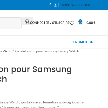
BESOIN D’AIDE?
CONTACT
0
SE CONNECTER / S'INSCRIRE
0,00
€
PROMOTIONS
xy Watch
Bracelet nylon pour Samsung Galaxy Watch
lon pour Samsung
ch
alaxy Watch, ajustable avec fermeture auto-agrippante.
rfait pour un usage quotidien et sportif.