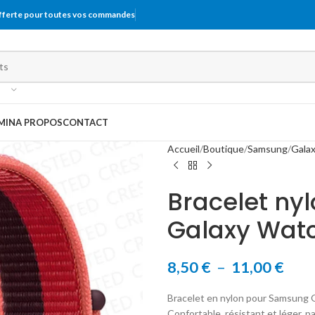
offerte pour toutes vos commandes
MIN
A PROPOS
CONTACT
Accueil
Boutique
Samsung
Gala
Bracelet ny
Galaxy Wat
8,50
€
–
11,00
€
Bracelet en nylon pour Samsung G
Confortable, résistant et léger, pa