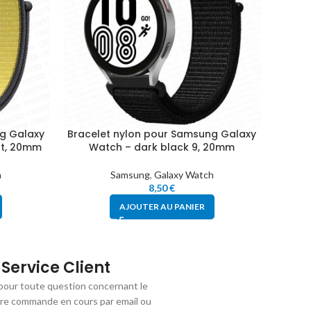
g Galaxy
Bracelet nylon pour Samsung Galaxy
Brace
st, 20mm
Watch – dark black 9, 20mm
Wa
h
Samsung
,
Galaxy Watch
8,50
€
AJOUTER AU PANIER
Service Client
pour toute question concernant le
tre commande en cours par email ou