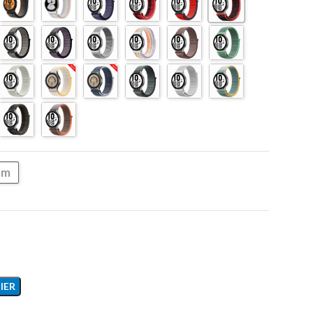
mm
IER