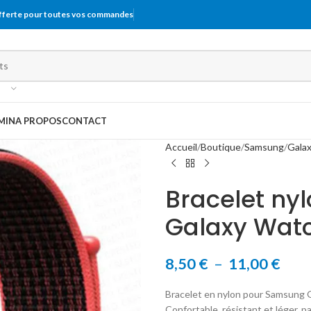
offerte pour toutes vos commandes
MIN
A PROPOS
CONTACT
Accueil
Boutique
Samsung
Gala
Bracelet ny
Galaxy Wat
8,50
€
–
11,00
€
Bracelet en nylon pour Samsung G
Confortable, résistant et léger, pa