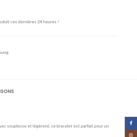
oduit ces dernières 24 heures !
sung
ISONS
Face
ec souplesse et légèreté, ce bracelet est parfait pour un
Insta