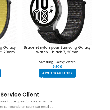
g Galaxy
Bracelet nylon pour Samsung Galaxy
Brace
st, 20mm
Watch – black 7, 20mm
W
h
Samsung
,
Galaxy Watch
9,50
€
AJOUTER AU PANIER
Service Client
pour toute question concernant le
tre commande en cours par email ou