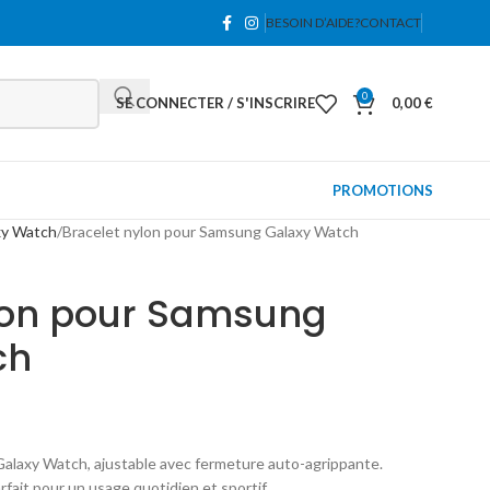
BESOIN D’AIDE?
CONTACT
0
SE CONNECTER / S'INSCRIRE
0,00
€
PROMOTIONS
xy Watch
Bracelet nylon pour Samsung Galaxy Watch
lon pour Samsung
ch
alaxy Watch, ajustable avec fermeture auto-agrippante.
rfait pour un usage quotidien et sportif.