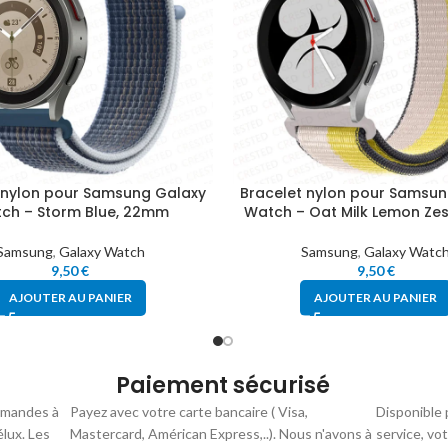
 nylon pour Samsung Galaxy
Bracelet nylon pour Samsun
ch – Storm Blue, 22mm
Watch – Oat Milk Lemon Ze
Samsung
,
Galaxy Watch
Samsung
,
Galaxy Watc
9,50
€
9,50
€
AJOUTER AU PANIER
AJOUTER AU PANIER
Paiement sécurisé
mmandes à
Payez avec votre carte bancaire ( Visa,
Disponible 
élux. Les
Mastercard, Américan Express,..). Nous n'avons à
service, vo