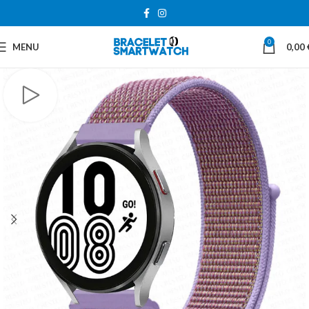
0
MENU
0,00