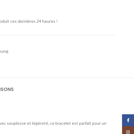
oduit ces dernières 24 heures !
sung
ISONS
Face
ec souplesse et légèreté, ce bracelet est parfait pour un
Insta