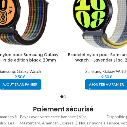
 nylon pour Samsung Galaxy
Bracelet nylon pour Samsun
 Pride edition black, 20mm
Watch – Lavender Lilac,
Samsung
,
Galaxy Watch
Samsung
,
Galaxy Watc
9,50
€
9,50
€
AJOUTER AU PANIER
AJOUTER AU PANIER
Paiement sécurisé
mmandes à
Payez avec votre carte bancaire ( Visa,
Disponible 
élux. Les
Mastercard, Américan Express,..). Nous n'avons à
service, vo