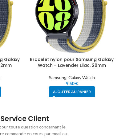
g Galaxy
Bracelet nylon pour Samsung Galaxy
Brace
 22mm
Watch – Lavender Lilac, 20mm
W
h
Samsung
,
Galaxy Watch
9,50
€
AJOUTER AU PANIER
Service Client
pour toute question concernant le
tre commande en cours par email ou