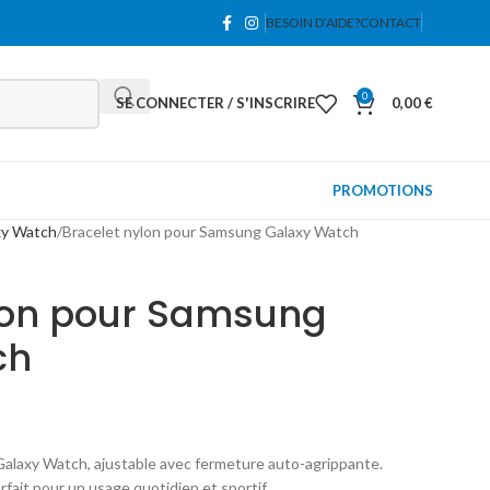
BESOIN D’AIDE?
CONTACT
0
SE CONNECTER / S'INSCRIRE
0,00
€
PROMOTIONS
xy Watch
Bracelet nylon pour Samsung Galaxy Watch
lon pour Samsung
ch
alaxy Watch, ajustable avec fermeture auto-agrippante.
rfait pour un usage quotidien et sportif.