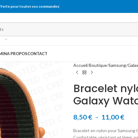
offerte pour toutes vos commandes
MIN
A PROPOS
CONTACT
Accueil
Boutique
Samsung
Gala
Bracelet ny
Galaxy Wat
8,50
€
–
11,00
€
Bracelet en nylon pour Samsung G
Confortable, résistant et léger, pa