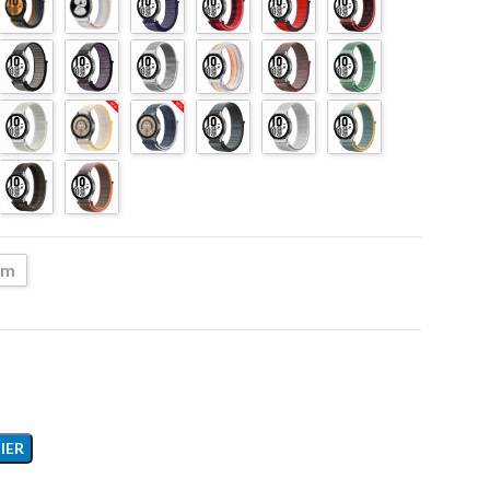
mm
IER