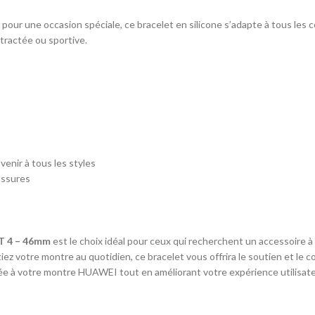
u pour une occasion spéciale, ce bracelet en silicone s’adapte à tous le
tractée ou sportive.
enir à tous les styles
oussures
GT 4 – 46mm
est le choix idéal pour ceux qui recherchent un accessoire à 
z votre montre au quotidien, ce bracelet vous offrira le soutien et le co
utée à votre montre HUAWEI tout en améliorant votre expérience utilisate