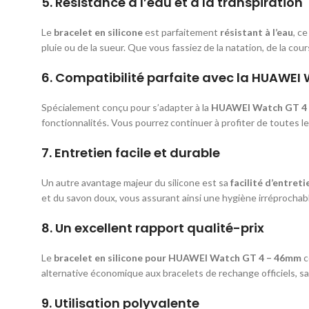
5.
Résistance à l’eau et à la transpiration
Le
bracelet en silicone
est parfaitement
résistant à l’eau
, c
pluie ou de la sueur. Que vous fassiez de la natation, de la cou
6.
Compatibilité parfaite avec la HUAWE
Spécialement conçu pour s’adapter à la
HUAWEI Watch GT 4
fonctionnalités. Vous pourrez continuer à profiter de toutes l
7.
Entretien facile et durable
Un autre avantage majeur du silicone est sa
facilité d’entreti
et du savon doux, vous assurant ainsi une hygiène irréprochabl
8.
Un excellent rapport qualité-prix
Le
bracelet en silicone pour HUAWEI Watch GT 4 – 46mm
c
alternative économique aux bracelets de rechange officiels, sa
9.
Utilisation polyvalente