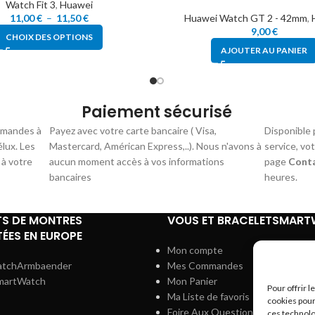
Watch Fit 3
,
Huawei
11,00
€
–
11,50
€
Huawei Watch GT 2 - 42mm
,
9,00
€
CHOIX DES OPTIONS
AJOUTER AU PANIER
Paiement sécurisé
mmandes à
Payez avec votre carte bancaire ( Visa,
Disponible 
élux. Les
Mastercard, Américan Express,..). Nous n'avons à
service, vo
 à votre
aucun moment accès à vos informations
page
Cont
bancaires
heures.
TS DE MONTRES
VOUS ET BRACELETSMAR
ÉES EN EUROPE
Mon compte
atchArmbaender
Mes Commandes
martWatch
Mon Panier
Pour offrir 
Ma Liste de favoris
cookies pour
Foire Aux Questions
ces technolo