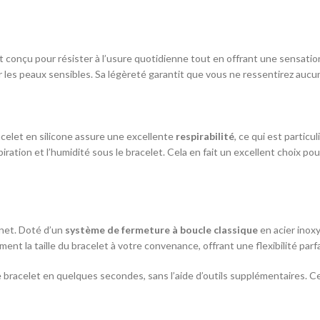
st conçu pour résister à l’usure quotidienne tout en offrant une sensatio
ur les peaux sensibles. Sa légèreté garantit que vous ne ressentirez aucu
acelet en silicone assure une excellente
respirabilité
, ce qui est partic
nspiration et l’humidité sous le bracelet. Cela en fait un excellent choix 
gnet. Doté d’un
système de fermeture à boucle classique
en acier inox
nt la taille du bracelet à votre convenance, offrant une flexibilité parfa
bracelet en quelques secondes, sans l’aide d’outils supplémentaires. Ce