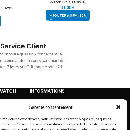
Watch Fit 3
,
Huawei
Hua
Huawei
11,00
€
AJOUTER AU PANIER
Service Client
pour toute question concernant le
tre commande en cours par email ou
act
. 7 jours sur 7. Réponse sous 24
TWATCH
INFORMATIONS
Contact
Gérer le consentement
Mentions légales
Conditions Générales de Vente
les meilleures expériences, nous utilisons des technologies telles que les
Retours et remboursements
 stocker et/ou accéder aux informations des appareils. Le fait de consentir à
Politique de confidentialité
gies nous permettra de traiter des données telles que le comportement de