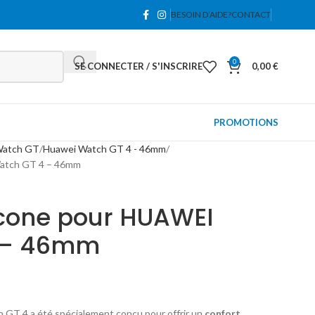
BESOIN D’AIDE?
CONTACT
0
SE CONNECTER / S'INSCRIRE
0,00
€
PROMOTIONS
Watch GT
Huawei Watch GT 4 - 46mm
Watch GT 4 – 46mm
licone pour HUAWEI
 – 46mm
h GT 4 a été spécialement conçu pour offrir un
confort