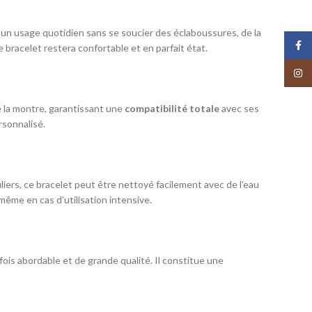
ur un usage quotidien sans se soucier des éclaboussures, de la
Face
e bracelet restera confortable et en parfait état.
Insta
de la montre, garantissant une
compatibilité totale
avec ses
rsonnalisé.
liers, ce bracelet peut être nettoyé facilement avec de l’eau
même en cas d’utilisation intensive.
 fois abordable et de grande qualité. Il constitue une