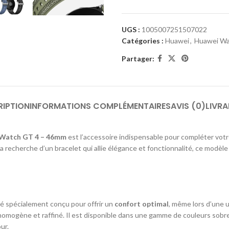
UGS :
1005007251507022
Catégories :
Huawei
,
Huawei Wa
Partager:
RIPTION
INFORMATIONS COMPLÉMENTAIRES
AVIS (0)
LIVRA
I Watch GT 4 – 46mm
est l’accessoire indispensable pour compléter votr
la recherche d’un bracelet qui allie élégance et fonctionnalité, ce modèl
é spécialement conçu pour offrir un
confort optimal
, même lors d’une 
 homogène et raffiné. Il est disponible dans une gamme de couleurs sobres
ur.