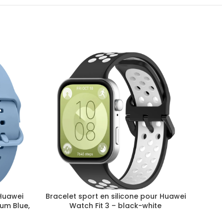
 Huawei
Bracelet sport en silicone pour Huawei
Brace
um Blue,
Watch Fit 3 – black-white
GT 4 –