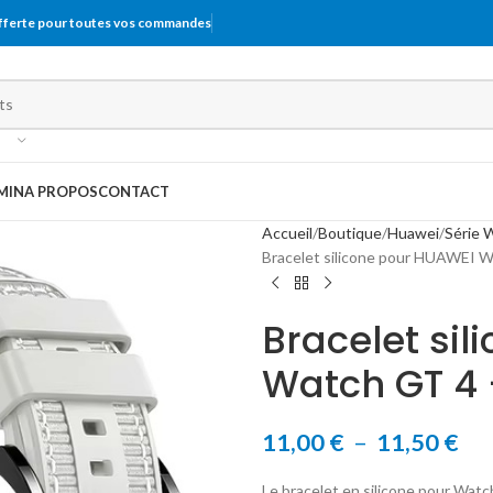
offerte pour toutes vos commandes
MIN
A PROPOS
CONTACT
Accueil
Boutique
Huawei
Série 
Bracelet silicone pour HUAWEI 
Bracelet si
Watch GT 4
11,00
€
–
11,50
€
Le bracelet en silicone pour Watc