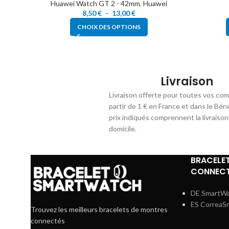
Huawei Watch GT 2 - 42mm
,
Huawei
8,50
€
–
13,00
€
CHOIX DES OPTIONS
Livraison
Livraison offerte pour toutes vos co
partir de 1 € en France et dans le Bén
prix indiqués comprennent la livraison
domicile.
BRACELE
CONNECT
DE SmartW
ES CorreaS
Trouvez les meilleurs bracelets de montres
connectés