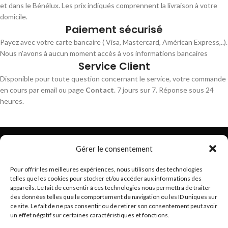
et dans le Bénélux. Les prix indiqués comprennent la livraison à votre
domicile.
Paiement sécurisé
Payez avec votre carte bancaire ( Visa, Mastercard, Américan Express,..).
Nous n'avons à aucun moment accès à vos informations bancaires
Service Client
Disponible pour toute question concernant le service, votre commande
en cours par email ou page
Contact
. 7 jours sur 7. Réponse sous 24
heures.
Gérer le consentement
Pour offrir les meilleures expériences, nous utilisons des technologies
telles que les cookies pour stocker et/ou accéder aux informations des
Trouvez les meilleurs bracelets de montres connectés
appareils. Le fait de consentir à ces technologies nous permettra de traiter
hello@braceletsmartwatch.com
des données telles que le comportement de navigation ou les ID uniques sur
ce site. Le fait de ne pas consentir ou de retirer son consentement peut avoir
BRACELETS DE MONTRES CONNECTÉES EN EUROPE
un effet négatif sur certaines caractéristiques et fonctions.