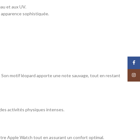
eau et aux UV.
e apparence sophistiquée.
Face
Insta
. Son motif léopard apporte une note sauvage, tout en restant
des activités physiques intenses.
otre Apple Watch tout en assurant un confort optimal.