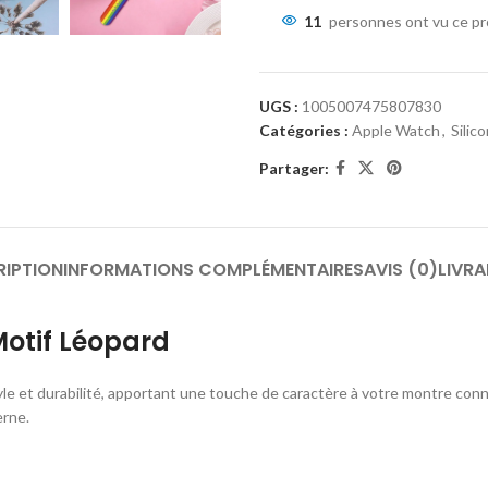
11
personnes ont vu ce pr
UGS :
1005007475807830
Catégories :
Apple Watch
,
Silic
Partager:
RIPTION
INFORMATIONS COMPLÉMENTAIRES
AVIS (0)
LIVRA
Motif Léopard
tyle et durabilité, apportant une touche de caractère à votre montre conn
erne.