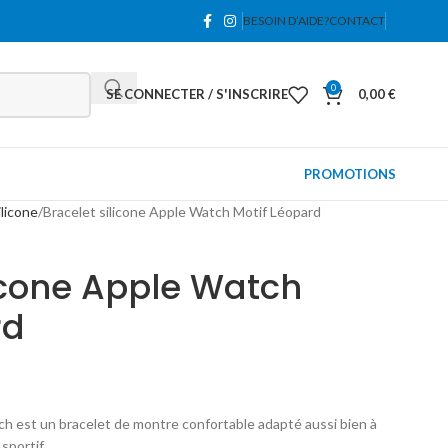
BESOIN D’AIDE?
CONTACT
0
SE CONNECTER / S'INSCRIRE
0,00
€
PROMOTIONS
ilicone
Bracelet silicone Apple Watch Motif Léopard
licone Apple Watch
rd
ch est un bracelet de montre confortable adapté aussi bien à
sportif.