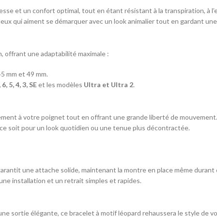
sse et un confort optimal, tout en étant résistant à la transpiration, à l’
 ceux qui aiment se démarquer avec un look animalier tout en gardant un
, offrant une adaptabilité maximale :
45 mm et 49 mm.
, 5, 4, 3, SE
et les modèles
Ultra et Ultra 2
.
itement à votre poignet tout en offrant une grande liberté de mouvement
 ce soit pour un look quotidien ou une tenue plus décontractée.
 garantit une attache solide, maintenant la montre en place même durant 
ne installation et un retrait simples et rapides.
ne sortie élégante, ce bracelet à motif léopard rehaussera le style de v