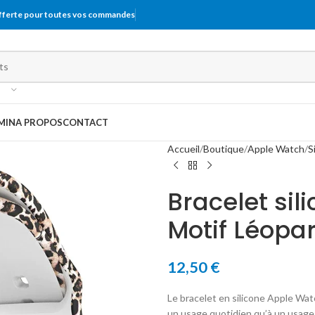
offerte pour toutes vos commandes
MIN
A PROPOS
CONTACT
Accueil
Boutique
Apple Watch
S
Bracelet si
Motif Léopa
12,50
€
Le bracelet en silicone Apple Wat
un usage quotidien qu’à un usage 