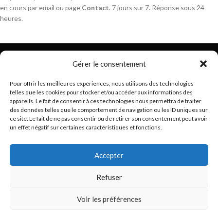
en cours par email ou page
Contact
. 7 jours sur 7. Réponse sous 24
heures.
Gérer le consentement
Pour offrir les meilleures expériences, nous utilisons des technologies
telles que les cookies pour stocker et/ou accéder aux informations des
Trouvez les meilleurs bracelets de montres connectés
appareils. Le fait de consentir à ces technologies nous permettra de traiter
hello@braceletsmartwatch.com
des données telles que le comportement de navigation ou les ID uniques sur
ce site. Le fait de ne pas consentir ou de retirer son consentement peut avoir
BRACELETS DE MONTRES CONNECTÉES EN EUROPE
un effet négatif sur certaines caractéristiques et fonctions.
VOUS ET BRACELETSMARTWATCH
Accepter
INFORMATIONS
Refuser
Basé en France
BraceletSmartWatch
2024
Droits réservés
.
Voir les préférences
0