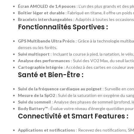
Écran AMOLED de 1,4 pouces
: L'un des plus grands et des p
Boîtier léger et durable
: Fabriqué en titane, il offre un poid
Bracelets interchangeables
: Adaptés à toutes les occasions
Fonctionnalités Sportives :
GPS Multibande Ultra Précis
: Grâce à la technologie multi
denses ou les forêts.
Suivi multisport
: Incluant la course à pied, la natation, le v
Analyse des performances
: Suivi des VO2 Max, du seuil lact
Cartographie Intégrée
: Accédez à des cartes en couleur avec 
Santé et Bien-Être :
Suivi de la fréquence cardiaque au poignet
: Surveille en co
Mesure de la SpO2
: Suivi de la saturation en oxygène du san
Suivi du sommeil
: Analyse des phases de sommeil (profond, lé
Body Battery™
: Évalue votre niveau d'énergie quotidien pour
Connectivité et Smart Features :
Applications et notifications
: Recevez des notifications, S