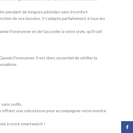
celet pendant de longues périodes sans inconfort.
nction de vos besoins. Il s’adapte parfaitement à tous les
in Forerunner et de l’accorder à votre style, qu’il soit
rmin Forerunner. Il est donc essentiel de vérifier la
onnalisée.
sans outils.
ut en offrant une robustesse pour accompagner votre montre
sée à votre smartwatch !
Face