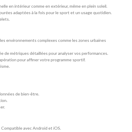
elle en intérieur comme en extérieur, même en plein soleil.
épurées adaptées à la fois pour le sport et un usage quotidien.
elets.
ns les environnements complexes comme les zones urbaines
agnée de métriques détaillées pour analyser vos performances.
upération pour affiner votre programme sportif.
lisme.
 données de bien-être.
ion.
er.
. Compatible avec Android et iOS.