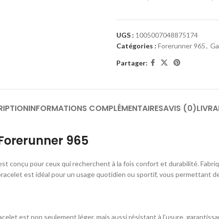
UGS :
1005007048875174
Catégories :
Forerunner 965
,
Ga
Partager:
RIPTION
INFORMATIONS COMPLÉMENTAIRES
AVIS (0)
LIVRA
Forerunner 965
st conçu pour ceux qui recherchent à la fois confort et durabilité. Fabri
 bracelet est idéal pour un usage quotidien ou sportif, vous permettant
acelet est non seulement léger, mais aussi résistant à l’usure, garantiss