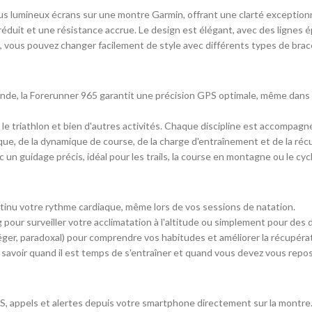
lus lumineux écrans sur une montre Garmin, offrant une clarté exceptionn
s réduit et une résistance accrue. Le design est élégant, avec des lignes 
, vous pouvez changer facilement de style avec différents types de brac
bande, la Forerunner 965 garantit une précision GPS optimale, même da
élo, le triathlon et bien d'autres activités. Chaque discipline est accomp
ique, de la dynamique de course, de la charge d'entraînement et de la réc
un guidage précis, idéal pour les trails, la course en montagne ou le cyc
ntinu votre rythme cardiaque, même lors de vos sessions de natation.
g pour surveiller votre acclimatation à l'altitude ou simplement pour des
ger, paradoxal) pour comprendre vos habitudes et améliorer la récupérat
 savoir quand il est temps de s'entraîner et quand vous devez vous repos
MS, appels et alertes depuis votre smartphone directement sur la montre