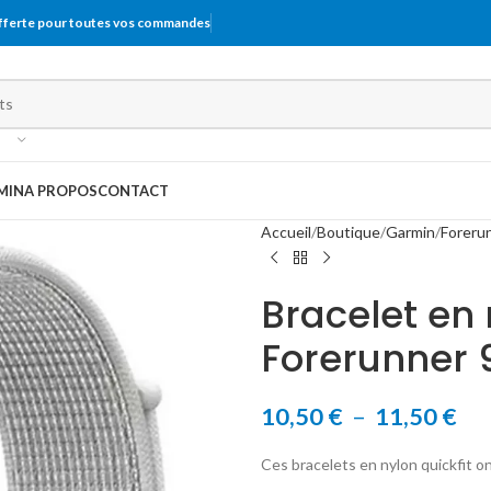
offerte pour toutes vos commandes
MIN
A PROPOS
CONTACT
Accueil
Boutique
Garmin
Foreru
Bracelet en
Forerunner 
10,50
€
–
11,50
€
Ces bracelets en nylon quickfit o