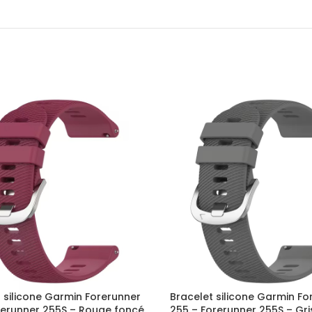
 silicone Garmin Forerunner
Bracelet silicone Garmin Fo
rerunner 255S – Rouge foncé
255 – Forerunner 255S – Gri