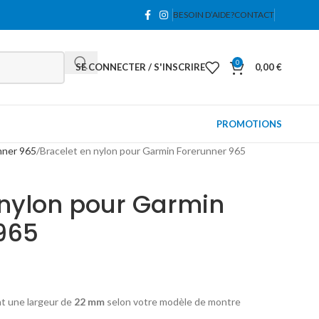
BESOIN D’AIDE?
CONTACT
0
SE CONNECTER / S'INSCRIRE
0,00
€
PROMOTIONS
nner 965
Bracelet en nylon pour Garmin Forerunner 965
 nylon pour Garmin
965
nt une largeur de
22 mm
selon votre modèle de montre