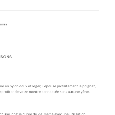
rmin
ISONS
qué en nylon doux et léger, il épouse parfaitement le poignet,
 de profiter de votre montre connectée sans aucune gêne.
ant une longue durée de vie, même avec une utilisation