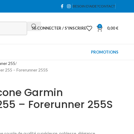
BESOIN D’AIDE?
CONTACT
0
SE CONNECTER / S'INSCRIRE
0,00
€
PROMOTIONS
nner 255
ner 255 – Forerunner 255S
icone Garmin
255 – Forerunner 255S
ne souple de qualité supérieure, noblesse, élégance,