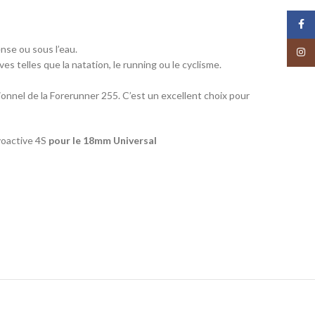
Face
ense ou sous l’eau.
Insta
ives telles que la natation, le running ou le cyclisme.
ionnel de la Forerunner 255. C’est un excellent choix pour
voactive 4S
pour le 18mm Universal