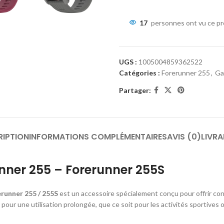
17
personnes ont vu ce pr
UGS :
1005004859362522
Catégories :
Forerunner 255
,
Ga
Partager:
RIPTION
INFORMATIONS COMPLÉMENTAIRES
AVIS (0)
LIVRA
unner 255 – Forerunner 255S
runner 255 / 255S
est un accessoire spécialement conçu pour offrir confo
l pour une utilisation prolongée, que ce soit pour les activités sportives 