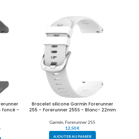
rerunner
Bracelet silicone Garmin Forerunner
Brace
s foncé –
255 – Forerunner 255S – Blanc- 22mm
255 – 
Garmin
,
Forerunner 255
5
12,50
€
AJOUTER AU PANIER