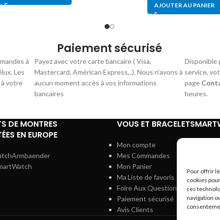
AJOUTER AU PANIER
Paiement sécurisé
mmandes à
Payez avec votre carte bancaire ( Visa,
Disponible 
élux. Les
Mastercard, Américan Express,..). Nous n'avons à
service, vo
 à votre
aucun moment accès à vos informations
page
Cont
bancaires
heures.
TS DE MONTRES
VOUS ET BRACELETSMAR
ÉES EN EUROPE
Mon compte
atchArmbaender
Mes Commandes
martWatch
Mon Panier
Pour offrir 
Ma Liste de favoris
cookies pour
Foire Aux Questions
ces technolo
navigation ou
Paiement sécurisé
consentement
Avis Clients