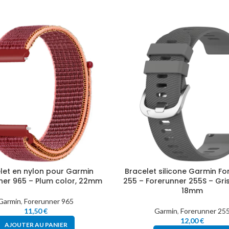
let en nylon pour Garmin
Bracelet silicone Garmin Fo
ner 965 – Plum color, 22mm
255 – Forerunner 255S – Gri
18mm
Garmin
,
Forerunner 965
11,50
€
Garmin
,
Forerunner 25
12,00
€
AJOUTER AU PANIER