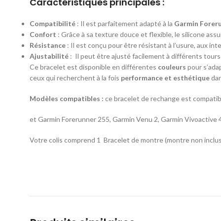
Caractéristiques principales :
Compatibilité
: Il est parfaitement adapté à la
Garmin Foreru
Confort
: Grâce à sa texture douce et flexible, le silicone as
Résistance
: Il est conçu pour être résistant à l’usure, aux inte
Ajustabilité
: Il peut être ajusté facilement à différents tour
Ce bracelet est disponible en différentes
couleurs
pour s’adap
ceux qui recherchent à la fois
performance et esthétique
dan
Modèles compatibles :
ce bracelet de rechange est compati
et Garmin Forerunner 255, Garmin Venu 2, Garmin Vivoactive 
Votre colis comprend 1 Bracelet de montre (montre non inclu