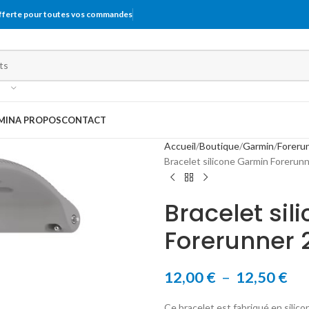
offerte pour toutes vos commandes
MIN
A PROPOS
CONTACT
Accueil
Boutique
Garmin
Foreru
Bracelet silicone Garmin Forerun
Bracelet sil
Forerunner 
12,00
€
–
12,50
€
Ce bracelet est fabriqué en silico