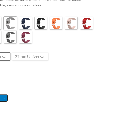
lité, sans aucune irritation.
rsal
22mm Universal
IER