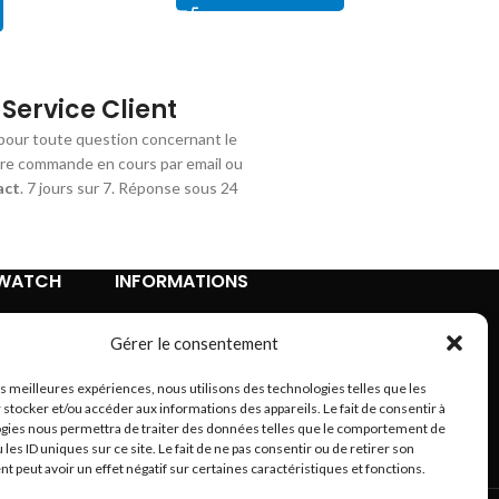
Service Client
pour toute question concernant le
tre commande en cours par email ou
act
. 7 jours sur 7. Réponse sous 24
TWATCH
INFORMATIONS
Contact
Gérer le consentement
Mentions légales
Conditions Générales de Vente
les meilleures expériences, nous utilisons des technologies telles que les
Retours et remboursements
 stocker et/ou accéder aux informations des appareils. Le fait de consentir à
Politique de confidentialité
gies nous permettra de traiter des données telles que le comportement de
 les ID uniques sur ce site. Le fait de ne pas consentir ou de retirer son
A propos
 peut avoir un effet négatif sur certaines caractéristiques et fonctions.
Plan du site