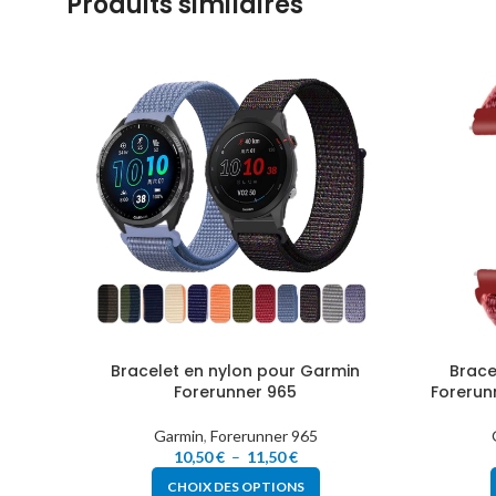
Produits similaires
Bracelet en nylon pour Garmin
Brace
Forerunner 965
Forerun
Garmin
,
Forerunner 965
10,50
€
–
11,50
€
CHOIX DES OPTIONS