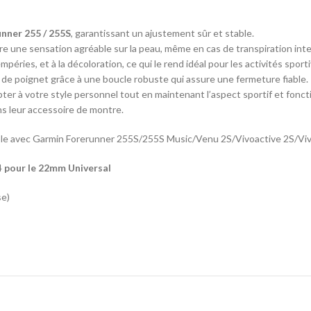
nner 255 / 255S
, garantissant un ajustement sûr et stable.
sure une sensation agréable sur la peau, même en cas de transpiration int
mpéries, et à la décoloration, ce qui le rend idéal pour les activités sport
s de poignet grâce à une boucle robuste qui assure une fermeture fiable.
ter à votre style personnel tout en maintenant l’aspect sportif et fonct
s leur accessoire de montre.
ble avec Garmin Forerunner 255S/255S Music/Venu 2S/Vivoactive 2S/Vi
4
pour le 22mm Universal
se)