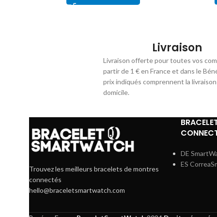
Livraison
Livraison offerte pour toutes vos co
partir de 1 € en France et dans le Bén
prix indiqués comprennent la livraison
domicile.
BRACELE
CONNECT
DE SmartW
ES CorreaS
Trouvez les meilleurs bracelets de montres
connectés
hello@braceletsmartwatch.com