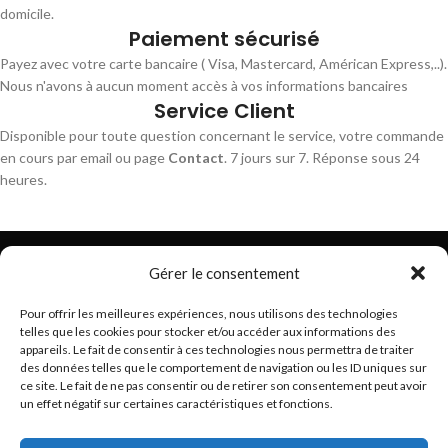
domicile.
Paiement sécurisé
Payez avec votre carte bancaire ( Visa, Mastercard, Américan Express,..).
Nous n'avons à aucun moment accès à vos informations bancaires
Service Client
Disponible pour toute question concernant le service, votre commande
en cours par email ou page
Contact
. 7 jours sur 7. Réponse sous 24
heures.
Gérer le consentement
Pour offrir les meilleures expériences, nous utilisons des technologies
telles que les cookies pour stocker et/ou accéder aux informations des
Trouvez les meilleurs bracelets de montres connectés
appareils. Le fait de consentir à ces technologies nous permettra de traiter
hello@braceletsmartwatch.com
des données telles que le comportement de navigation ou les ID uniques sur
ce site. Le fait de ne pas consentir ou de retirer son consentement peut avoir
BRACELETS DE MONTRES CONNECTÉES EN EUROPE
un effet négatif sur certaines caractéristiques et fonctions.
VOUS ET BRACELETSMARTWATCH