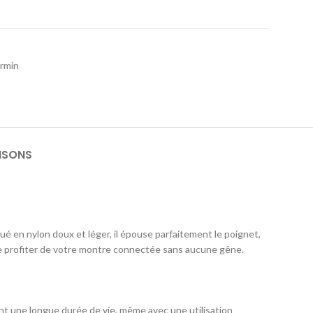
rmin
ISONS
qué en nylon doux et léger, il épouse parfaitement le poignet,
 de profiter de votre montre connectée sans aucune gêne.
ant une longue durée de vie, même avec une utilisation