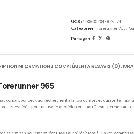
UGS :
1005007048875174
Catégories :
Forerunner 965
,
Ga
Partager:
RIPTION
INFORMATIONS COMPLÉMENTAIRES
AVIS (0)
LIVRA
Forerunner 965
st conçu pour ceux qui recherchent à la fois confort et durabilité. Fabri
 bracelet est idéal pour un usage quotidien ou sportif, vous permettant
acelet est non seulement léger, mais aussi résistant à l’usure, garantiss