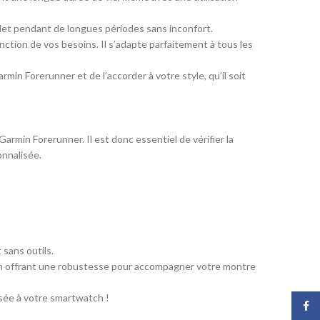
celet pendant de longues périodes sans inconfort.
nction de vos besoins. Il s’adapte parfaitement à tous les
in Forerunner et de l’accorder à votre style, qu’il soit
rmin Forerunner. Il est donc essentiel de vérifier la
onnalisée.
sans outils.
ut en offrant une robustesse pour accompagner votre montre
sée à votre smartwatch !
Face