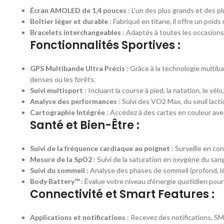
Écran AMOLED de 1,4 pouces
: L'un des plus grands et des p
Boîtier léger et durable
: Fabriqué en titane, il offre un poid
Bracelets interchangeables
: Adaptés à toutes les occasions
Fonctionnalités Sportives :
GPS Multibande Ultra Précis
: Grâce à la technologie multi
denses ou les forêts.
Suivi multisport
: Incluant la course à pied, la natation, le v
Analyse des performances
: Suivi des VO2 Max, du seuil lact
Cartographie Intégrée
: Accédez à des cartes en couleur avec 
Santé et Bien-Être :
Suivi de la fréquence cardiaque au poignet
: Surveille en co
Mesure de la SpO2
: Suivi de la saturation en oxygène du san
Suivi du sommeil
: Analyse des phases de sommeil (profond, lé
Body Battery™
: Évalue votre niveau d'énergie quotidien pour
Connectivité et Smart Features :
Applications et notifications
: Recevez des notifications, S