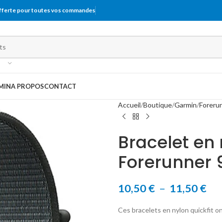
offerte pour toutes vos commandes
MIN
A PROPOS
CONTACT
Accueil
Boutique
Garmin
Foreru
Bracelet en
Forerunner 
10,50
€
–
11,50
€
Ces bracelets en nylon quickfit o