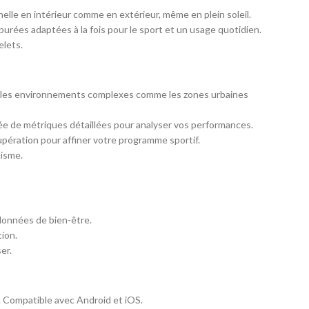
elle en intérieur comme en extérieur, même en plein soleil.
épurées adaptées à la fois pour le sport et un usage quotidien.
elets.
ns les environnements complexes comme les zones urbaines
agnée de métriques détaillées pour analyser vos performances.
upération pour affiner votre programme sportif.
lisme.
 données de bien-être.
ion.
er.
. Compatible avec Android et iOS.