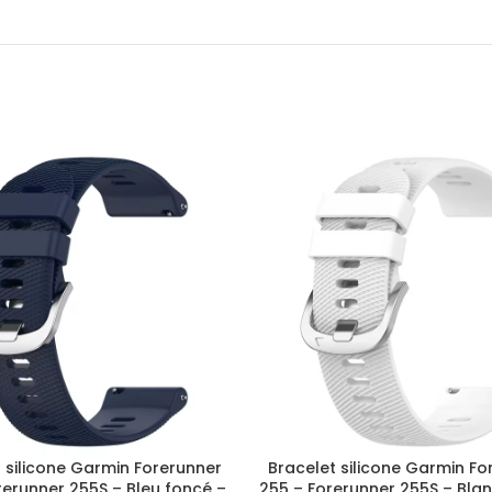
 silicone Garmin Forerunner
Bracelet silicone Garmin Fo
rerunner 255S – Bleu foncé –
255 – Forerunner 255S – Bla