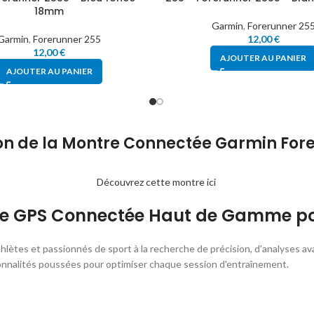
18mm
Garmin
,
Forerunner 25
Garmin
,
Forerunner 255
12,00
€
12,00
€
AJOUTER AU PANIER
AJOUTER AU PANIER
on de la Montre Connectée Garmin For
Découvrez cette montre ici
re GPS Connectée Haut de Gamme pou
 athlètes et passionnés de sport à la recherche de précision, d'analyses
nnalités poussées pour optimiser chaque session d'entraînement.