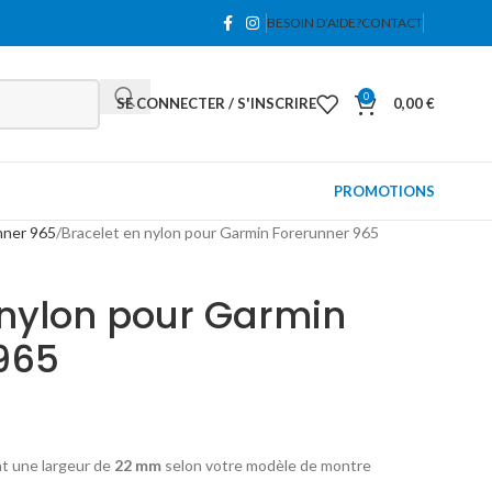
BESOIN D’AIDE?
CONTACT
0
SE CONNECTER / S'INSCRIRE
0,00
€
PROMOTIONS
nner 965
Bracelet en nylon pour Garmin Forerunner 965
 nylon pour Garmin
965
nt une largeur de
22 mm
selon votre modèle de montre