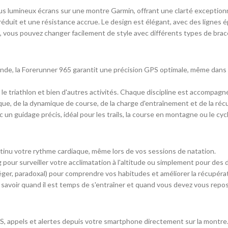
lus lumineux écrans sur une montre Garmin, offrant une clarté exceptionn
s réduit et une résistance accrue. Le design est élégant, avec des lignes 
, vous pouvez changer facilement de style avec différents types de brac
bande, la Forerunner 965 garantit une précision GPS optimale, même da
élo, le triathlon et bien d'autres activités. Chaque discipline est accomp
ique, de la dynamique de course, de la charge d'entraînement et de la réc
un guidage précis, idéal pour les trails, la course en montagne ou le cyc
ntinu votre rythme cardiaque, même lors de vos sessions de natation.
g pour surveiller votre acclimatation à l'altitude ou simplement pour des
ger, paradoxal) pour comprendre vos habitudes et améliorer la récupérat
 savoir quand il est temps de s'entraîner et quand vous devez vous repos
MS, appels et alertes depuis votre smartphone directement sur la montre