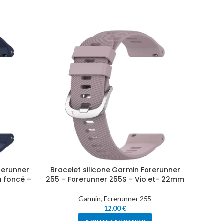
rerunner
Bracelet silicone Garmin Forerunner
Brace
u foncé –
255 – Forerunner 255S – Violet- 22mm
255 –
Garmin
,
Forerunner 255
5
12,00
€