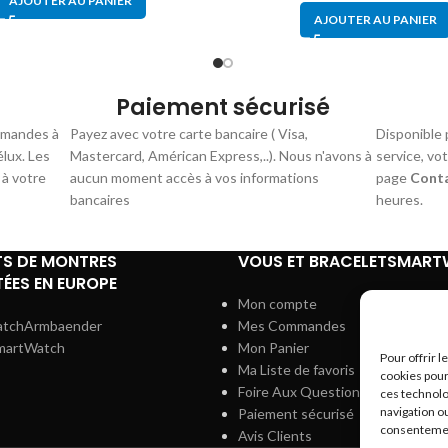
AJOUTER AU PANIER
AJOUTER AU PANIER
Paiement sécurisé
mmandes à
Payez avec votre carte bancaire ( Visa,
Disponible 
élux. Les
Mastercard, Américan Express,..). Nous n'avons à
service, vo
 à votre
aucun moment accès à vos informations
page
Cont
bancaires
heures.
TS DE MONTRES
VOUS ET BRACELETSMAR
ÉES EN EUROPE
Mon compte
atchArmbaender
Mes Commandes
martWatch
Mon Panier
Pour offrir 
Ma Liste de favoris
cookies pour
Foire Aux Questions
ces technolo
navigation ou
Paiement sécurisé
consentement
Avis Clients