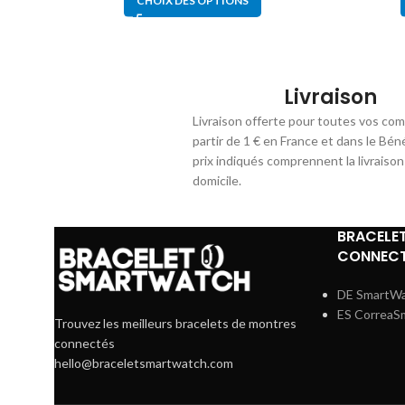
CHOIX DES OPTIONS
Livraison
Livraison offerte pour toutes vos co
partir de 1 € en France et dans le Bén
prix indiqués comprennent la livraison
domicile.
BRACELE
CONNECT
DE SmartW
ES CorreaS
Trouvez les meilleurs bracelets de montres
connectés
hello@braceletsmartwatch.com