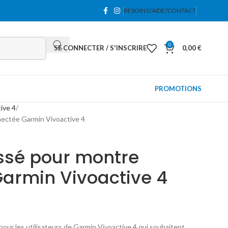
BESOIN D’AIDE?
CONTACT
0
SE CONNECTER / S'INSCRIRE
0,00
€
PROMOTIONS
ive 4
nectée Garmin Vivoactive 4
essé pour montre
armin Vivoactive 4
 pour les utilisateurs de Garmin Vivoactive 4 qui souhaitent