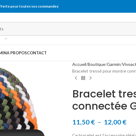
offerte pour toutes vos commandes
MIN
A PROPOS
CONTACT
Accueil
Boutique
Garmin
Vivoact
Bracelet tressé pour montre con
Bracelet tr
connectée G
11,50
€
–
12,00
€
Ce bracelet est l’accessoire idéal