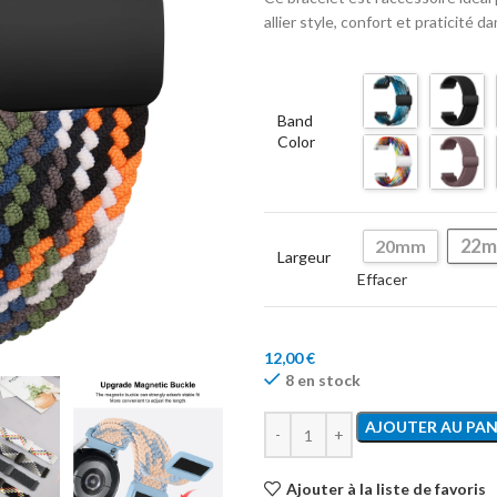
allier style, confort et praticité d
Band
Color
22
20mm
Largeur
Effacer
12,00
€
8 en stock
AJOUTER AU PAN
Ajouter à la liste de favoris