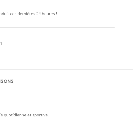
oduit ces dernières 24 heures !
 4
ISONS
vie quotidienne et sportive.