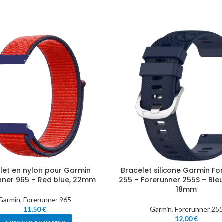
let en nylon pour Garmin
Bracelet silicone Garmin Fo
nner 965 – Red blue, 22mm
255 – Forerunner 255S – Ble
18mm
Garmin
,
Forerunner 965
11,50
€
Garmin
,
Forerunner 25
12,00
€