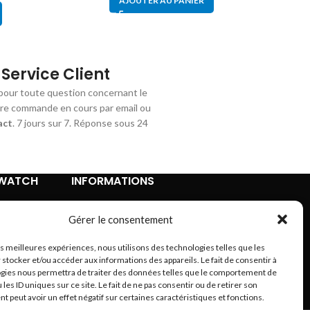
AJOUTER AU PANIER
Service Client
pour toute question concernant le
tre commande en cours par email ou
act
. 7 jours sur 7. Réponse sous 24
TWATCH
INFORMATIONS
Contact
Gérer le consentement
Mentions légales
Conditions Générales de Vente
les meilleures expériences, nous utilisons des technologies telles que les
Retours et remboursements
 stocker et/ou accéder aux informations des appareils. Le fait de consentir à
Politique de confidentialité
gies nous permettra de traiter des données telles que le comportement de
 les ID uniques sur ce site. Le fait de ne pas consentir ou de retirer son
A propos
 peut avoir un effet négatif sur certaines caractéristiques et fonctions.
Plan du site