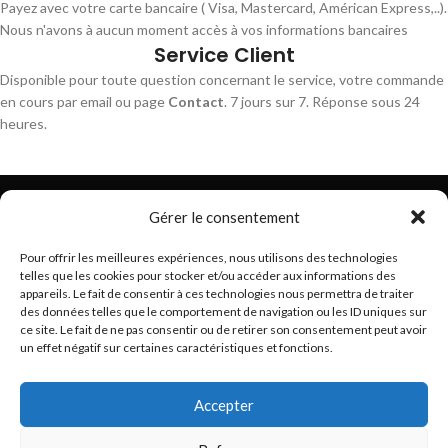
Payez avec votre carte bancaire ( Visa, Mastercard, Américan Express,..).
Nous n'avons à aucun moment accès à vos informations bancaires
Service Client
Disponible pour toute question concernant le service, votre commande
en cours par email ou page
Contact
. 7 jours sur 7. Réponse sous 24
heures.
Gérer le consentement
Pour offrir les meilleures expériences, nous utilisons des technologies
telles que les cookies pour stocker et/ou accéder aux informations des
Trouvez les meilleurs bracelets de montres connectés
appareils. Le fait de consentir à ces technologies nous permettra de traiter
hello@braceletsmartwatch.com
des données telles que le comportement de navigation ou les ID uniques sur
ce site. Le fait de ne pas consentir ou de retirer son consentement peut avoir
BRACELETS DE MONTRES CONNECTÉES EN EUROPE
un effet négatif sur certaines caractéristiques et fonctions.
VOUS ET BRACELETSMARTWATCH
Accepter
INFORMATIONS