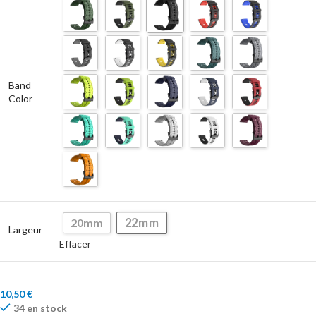
Band
Color
22mm
20mm
Largeur
Effacer
10,50
€
34 en stock