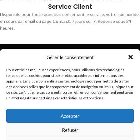
Service Client
Disponible pour toute question concernant le service, votre commande
en cours par email ou page
Contact
. 7 jours sur 7. Réponse sous 24
heures.
Gérer le consentement
Pour offrir les meilleures expériences, nous utilisons des technologies
telles que les cookies pour stocker et/ou accéder aux informations des
Trouvez les meilleurs bracelets de montres connectés
appareils. Le fait de consentir à ces technologies nous permettra de traiter
hello@braceletsmartwatch.com
des données telles que le comportement de navigation ou les ID uniques sur
ce site. Le fait de ne pas consentir ou de retirer son consentement peut avoir
BRACELETS DE MONTRES CONNECTÉES EN EUROPE
un effet négatif sur certaines caractéristiques et fonctions.
VOUS ET BRACELETSMARTWATCH
Accepter
INFORMATIONS
Refuser
Basé en France
BraceletSmartWatch
2024
Droits réservés
.