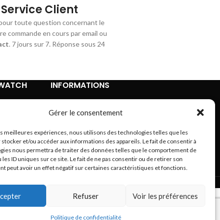
Service Client
pour toute question concernant le
tre commande en cours par email ou
act
. 7 jours sur 7. Réponse sous 24
TWATCH
INFORMATIONS
Contact
Gérer le consentement
Mentions légales
Conditions Générales de Vente
les meilleures expériences, nous utilisons des technologies telles que les
Retours et remboursements
 stocker et/ou accéder aux informations des appareils. Le fait de consentir à
Politique de confidentialité
gies nous permettra de traiter des données telles que le comportement de
 les ID uniques sur ce site. Le fait de ne pas consentir ou de retirer son
A propos
 peut avoir un effet négatif sur certaines caractéristiques et fonctions.
Plan du site
cepter
Refuser
Voir les préférences
Politique de confidentialité