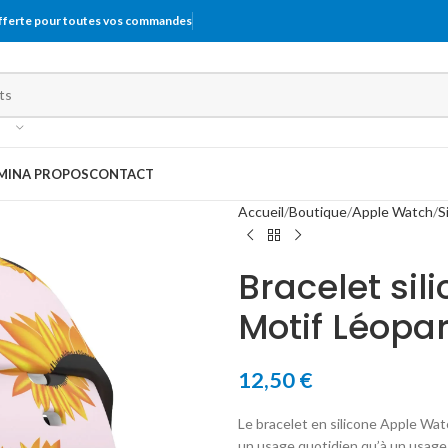
offerte pour toutes vos commandes
MIN
A PROPOS
CONTACT
Accueil
Boutique
Apple Watch
S
Bracelet si
Motif Léopa
12,50
€
Le bracelet en silicone Apple Wat
un usage quotidien qu’à un usage 