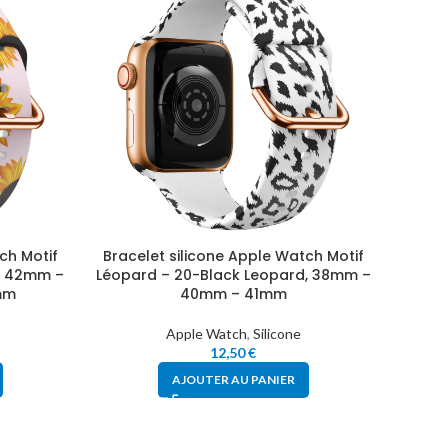
ch Motif
Bracelet silicone Apple Watch Motif
Brace
r, 42mm –
Léopard – 20-Black Leopard, 38mm –
Léopa
mm
40mm – 41mm
Apple Watch
,
Silicone
12,50
€
AJOUTER AU PANIER