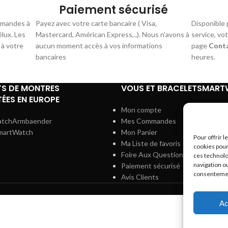
Paiement sécurisé
mmandes à
Payez avec votre carte bancaire ( Visa,
Disponible 
élux. Les
Mastercard, Américan Express,..). Nous n'avons à
service, vo
 à votre
aucun moment accès à vos informations
page
Cont
bancaires
heures.
TS DE MONTRES
VOUS ET BRACELETSMAR
ÉES EN EUROPE
Mon compte
atchArmbaender
Mes Commandes
martWatch
Mon Panier
Pour offrir 
Ma Liste de favoris
cookies pour
Foire Aux Questions
ces technolo
navigation ou
Paiement sécurisé
consentement
Avis Clients
Ac