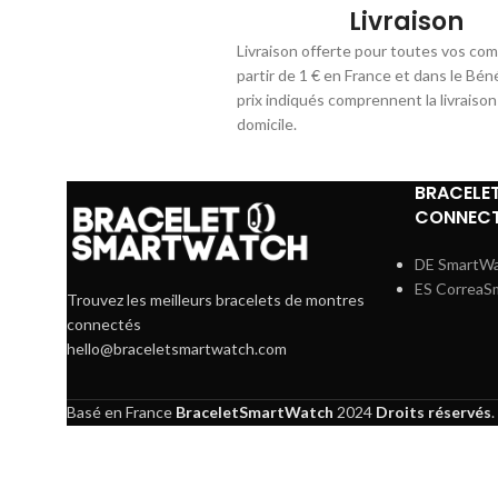
Livraison
Livraison offerte pour toutes vos co
partir de 1 € en France et dans le Bén
prix indiqués comprennent la livraison
domicile.
BRACELE
CONNECT
DE SmartW
ES CorreaS
Trouvez les meilleurs bracelets de montres
connectés
hello@braceletsmartwatch.com
Basé en France
BraceletSmartWatch
2024
Droits réservés
.