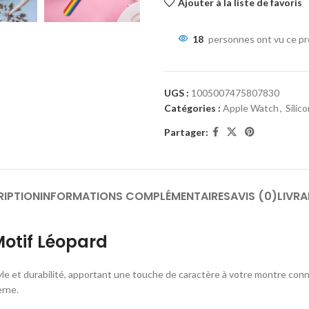
Ajouter à la liste de favoris
18
personnes ont vu ce pr
UGS :
1005007475807830
Catégories :
Apple Watch
,
Silic
Partager:
RIPTION
INFORMATIONS COMPLÉMENTAIRES
AVIS (0)
LIVRA
Motif Léopard
tyle et durabilité, apportant une touche de caractère à votre montre conn
erne.