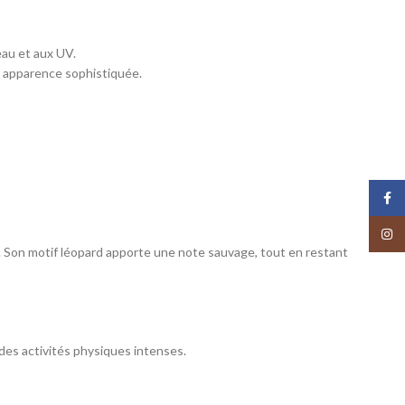
eau et aux UV.
e apparence sophistiquée.
Face
Insta
. Son motif léopard apporte une note sauvage, tout en restant
des activités physiques intenses.