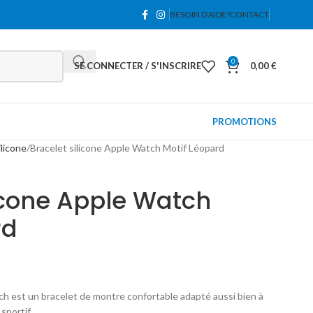
BESOIN D’AIDE?
CONTACT
0
SE CONNECTER / S'INSCRIRE
0,00
€
PROMOTIONS
ilicone
Bracelet silicone Apple Watch Motif Léopard
licone Apple Watch
rd
ch est un bracelet de montre confortable adapté aussi bien à
sportif.