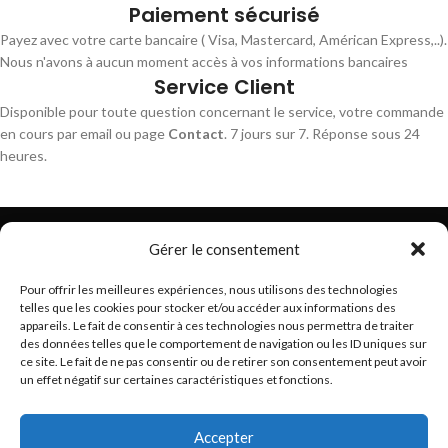
Paiement sécurisé
Payez avec votre carte bancaire ( Visa, Mastercard, Américan Express,..).
Nous n'avons à aucun moment accès à vos informations bancaires
Service Client
Disponible pour toute question concernant le service, votre commande
en cours par email ou page
Contact
. 7 jours sur 7. Réponse sous 24
heures.
Gérer le consentement
Pour offrir les meilleures expériences, nous utilisons des technologies
telles que les cookies pour stocker et/ou accéder aux informations des
Trouvez les meilleurs bracelets de montres connectés
appareils. Le fait de consentir à ces technologies nous permettra de traiter
hello@braceletsmartwatch.com
des données telles que le comportement de navigation ou les ID uniques sur
ce site. Le fait de ne pas consentir ou de retirer son consentement peut avoir
BRACELETS DE MONTRES CONNECTÉES EN EUROPE
un effet négatif sur certaines caractéristiques et fonctions.
VOUS ET BRACELETSMARTWATCH
Accepter