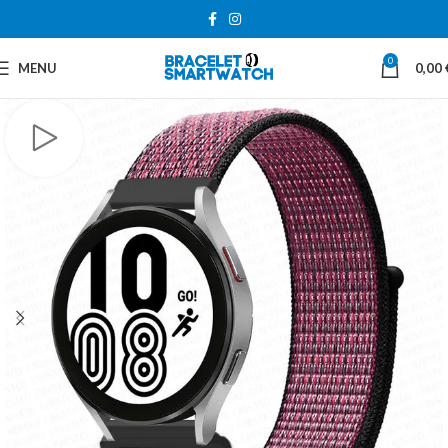
0
MENU
0,00