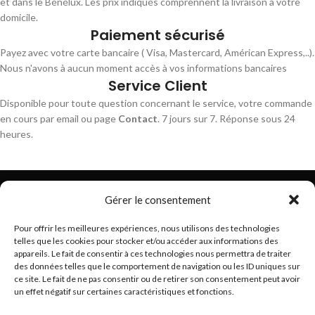
et dans le Bénélux. Les prix indiqués comprennent la livraison à votre
domicile.
Paiement sécurisé
Payez avec votre carte bancaire ( Visa, Mastercard, Américan Express,..).
Nous n'avons à aucun moment accès à vos informations bancaires
Service Client
Disponible pour toute question concernant le service, votre commande
en cours par email ou page
Contact
. 7 jours sur 7. Réponse sous 24
heures.
Gérer le consentement
Pour offrir les meilleures expériences, nous utilisons des technologies
telles que les cookies pour stocker et/ou accéder aux informations des
Trouvez les meilleurs bracelets de montres connectés
appareils. Le fait de consentir à ces technologies nous permettra de traiter
hello@braceletsmartwatch.com
des données telles que le comportement de navigation ou les ID uniques sur
ce site. Le fait de ne pas consentir ou de retirer son consentement peut avoir
BRACELETS DE MONTRES CONNECTÉES EN EUROPE
un effet négatif sur certaines caractéristiques et fonctions.