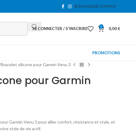
BESOIN D’AIDE?
CONTACT
0
SE CONNECTER / S'INSCRIRE
0,00
€
PROMOTIONS
Bracelet silicone pour Garmin Venu 3
licone pour Garmin
 pour Garmin Venu 3 pour allier confort, résistance et style, et
tre style de vie actif.