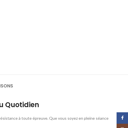
ISONS
u Quotidien
Face
e résistance à toute épreuve. Que vous soyez en pleine séance