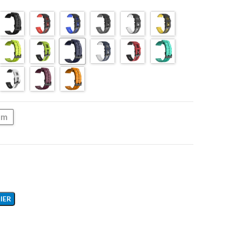
mm
IER