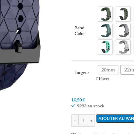
Band
Color
22
20mm
Largeur
Effacer
10,50
€
9993 en stock
AJOUTER AU PAN