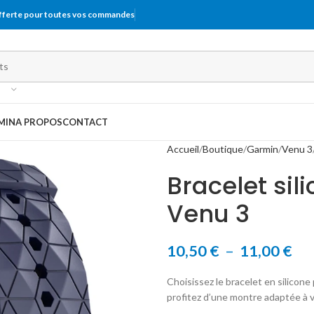
offerte pour toutes vos commandes
MIN
A PROPOS
CONTACT
Accueil
Boutique
Garmin
Venu 3
Bracelet si
Venu 3
10,50
€
–
11,00
€
Choisissez le bracelet en silicone
profitez d’une montre adaptée à vo