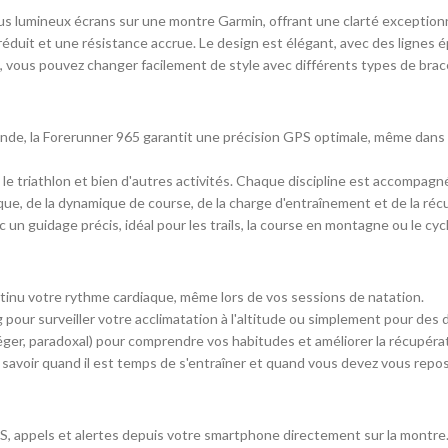
lus lumineux écrans sur une montre Garmin, offrant une clarté exceptionn
s réduit et une résistance accrue. Le design est élégant, avec des lignes 
, vous pouvez changer facilement de style avec différents types de brac
bande, la Forerunner 965 garantit une précision GPS optimale, même da
élo, le triathlon et bien d'autres activités. Chaque discipline est accomp
ique, de la dynamique de course, de la charge d'entraînement et de la réc
un guidage précis, idéal pour les trails, la course en montagne ou le cyc
ntinu votre rythme cardiaque, même lors de vos sessions de natation.
g pour surveiller votre acclimatation à l'altitude ou simplement pour des
ger, paradoxal) pour comprendre vos habitudes et améliorer la récupérat
 savoir quand il est temps de s'entraîner et quand vous devez vous repos
MS, appels et alertes depuis votre smartphone directement sur la montre