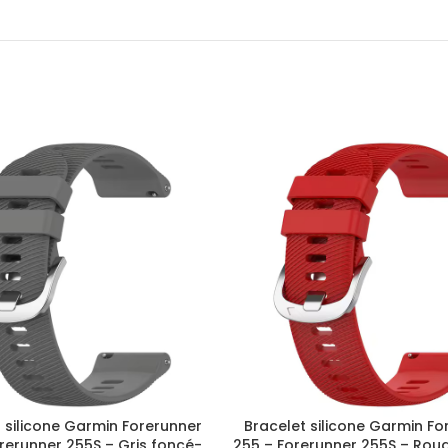
 silicone Garmin Forerunner
Bracelet silicone Garmin Fo
rerunner 255S – Gris foncé-
255 – Forerunner 255S – Ro