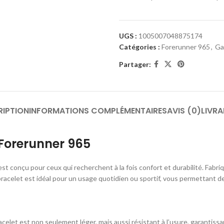
UGS :
1005007048875174
Catégories :
Forerunner 965
,
Ga
Partager:
RIPTION
INFORMATIONS COMPLÉMENTAIRES
AVIS (0)
LIVRA
Forerunner 965
st conçu pour ceux qui recherchent à la fois confort et durabilité. Fabri
 bracelet est idéal pour un usage quotidien ou sportif, vous permettant
acelet est non seulement léger, mais aussi résistant à l’usure, garantiss