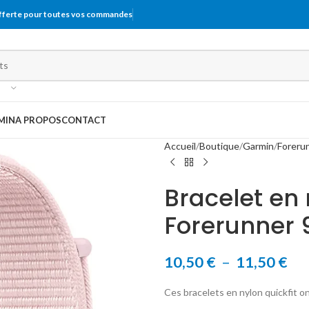
offerte pour toutes vos commandes
MIN
A PROPOS
CONTACT
Accueil
Boutique
Garmin
Foreru
Bracelet en
Forerunner 
10,50
€
–
11,50
€
Ces bracelets en nylon quickfit o