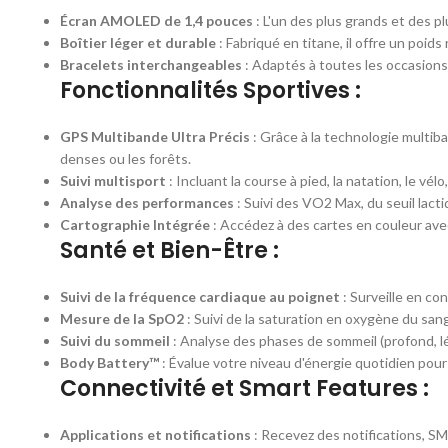
Écran AMOLED de 1,4 pouces
: L'un des plus grands et des p
Boîtier léger et durable
: Fabriqué en titane, il offre un poid
Bracelets interchangeables
: Adaptés à toutes les occasions
Fonctionnalités Sportives :
GPS Multibande Ultra Précis
: Grâce à la technologie multi
denses ou les forêts.
Suivi multisport
: Incluant la course à pied, la natation, le v
Analyse des performances
: Suivi des VO2 Max, du seuil lact
Cartographie Intégrée
: Accédez à des cartes en couleur avec 
Santé et Bien-Être :
Suivi de la fréquence cardiaque au poignet
: Surveille en co
Mesure de la SpO2
: Suivi de la saturation en oxygène du san
Suivi du sommeil
: Analyse des phases de sommeil (profond, lé
Body Battery™
: Évalue votre niveau d'énergie quotidien pour
Connectivité et Smart Features :
Applications et notifications
: Recevez des notifications, S