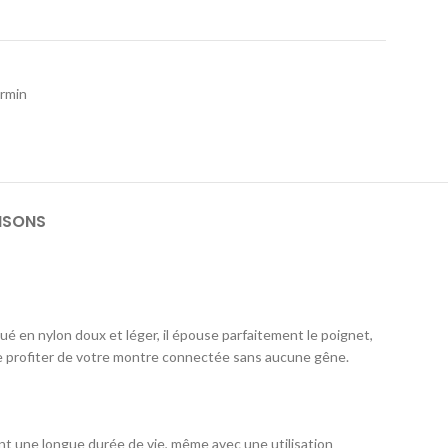
rmin
ISONS
qué en nylon doux et léger, il épouse parfaitement le poignet,
 de profiter de votre montre connectée sans aucune gêne.
ant une longue durée de vie, même avec une utilisation