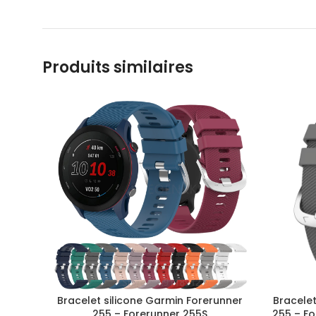
Produits similaires
Bracelet silicone Garmin Forerunner
Bracelet
255 – Forerunner 255S
255 – Fo