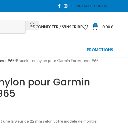
BESOIN D’AIDE?
CONTACT
0
SE CONNECTER / S'INSCRIRE
0,00
€
PROMOTIONS
nner 965
Bracelet en nylon pour Garmin Forerunner 965
 nylon pour Garmin
965
nt une largeur de
22 mm
selon votre modèle de montre