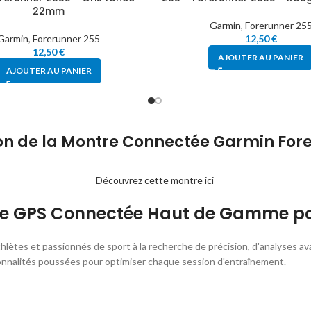
22mm
Garmin
,
Forerunner 25
Garmin
,
Forerunner 255
12,50
€
12,50
€
AJOUTER AU PANIER
AJOUTER AU PANIER
on de la Montre Connectée Garmin For
Découvrez cette montre ici
re GPS Connectée Haut de Gamme pou
 athlètes et passionnés de sport à la recherche de précision, d'analyses
nnalités poussées pour optimiser chaque session d'entraînement.