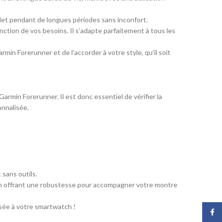
celet pendant de longues périodes sans inconfort.
nction de vos besoins. Il s’adapte parfaitement à tous les
in Forerunner et de l’accorder à votre style, qu’il soit
rmin Forerunner. Il est donc essentiel de vérifier la
onnalisée.
sans outils.
ut en offrant une robustesse pour accompagner votre montre
sée à votre smartwatch !
Face