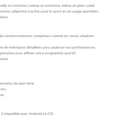
elle en intérieur comme en extérieur, même en plein soleil.
épurées adaptées à la fois pour le sport et un usage quotidien.
elets.
ns les environnements complexes comme les zones urbaines
agnée de métriques détaillées pour analyser vos performances.
upération pour affiner votre programme sportif.
lisme.
 données de bien-être.
ion.
er.
. Compatible avec Android et iOS.