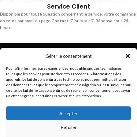
Service Client
Disponible pour toute question concernant le service, votre commande
en cours par email ou page
Contact
. 7 jours sur 7. Réponse sous 24
heures.
Gérer le consentement
Pour offrir les meilleures expériences, nous utilisons des technologies
telles que les cookies pour stocker et/ou accéder aux informations des
Trouvez les meilleurs bracelets de montres connectés
appareils. Le fait de consentir à ces technologies nous permettra de traiter
hello@braceletsmartwatch.com
des données telles que le comportement de navigation ou les ID uniques sur
ce site. Le fait de ne pas consentir ou de retirer son consentement peut avoir
BRACELETS DE MONTRES CONNECTÉES EN EUROPE
un effet négatif sur certaines caractéristiques et fonctions.
VOUS ET BRACELETSMARTWATCH
Accepter
INFORMATIONS
Refuser
Basé en France
BraceletSmartWatch
2024
Droits réservés
.