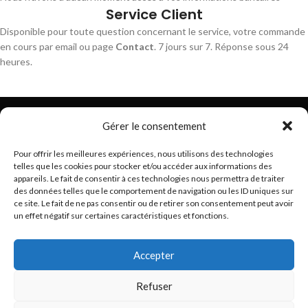
Service Client
Disponible pour toute question concernant le service, votre commande
en cours par email ou page
Contact
. 7 jours sur 7. Réponse sous 24
heures.
Gérer le consentement
Pour offrir les meilleures expériences, nous utilisons des technologies
telles que les cookies pour stocker et/ou accéder aux informations des
Trouvez les meilleurs bracelets de montres connectés
appareils. Le fait de consentir à ces technologies nous permettra de traiter
hello@braceletsmartwatch.com
des données telles que le comportement de navigation ou les ID uniques sur
ce site. Le fait de ne pas consentir ou de retirer son consentement peut avoir
BRACELETS DE MONTRES CONNECTÉES EN EUROPE
un effet négatif sur certaines caractéristiques et fonctions.
VOUS ET BRACELETSMARTWATCH
Accepter
INFORMATIONS
Refuser
Basé en France
BraceletSmartWatch
2024
Droits réservés
.