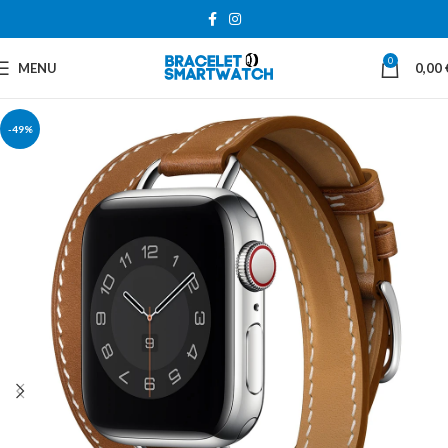
0
MENU
0,00
-49%