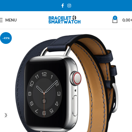
0
MENU
0,00
-49%