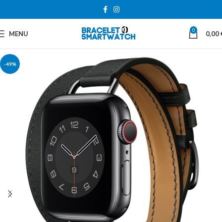
0
MENU
0,00
-49%