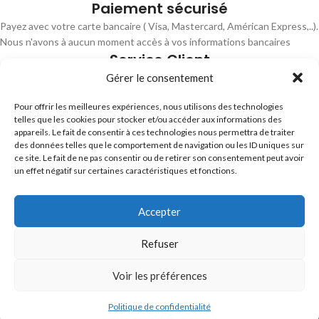
Paiement sécurisé
Payez avec votre carte bancaire ( Visa, Mastercard, Américan Express,..).
Nous n'avons à aucun moment accès à vos informations bancaires
Service Client
Disponible pour toute question concernant le service, votre commande
Gérer le consentement
en cours par email ou page
Contact
. 7 jours sur 7. Réponse sous 24
Pour offrir les meilleures expériences, nous utilisons des technologies
heures.
telles que les cookies pour stocker et/ou accéder aux informations des
appareils. Le fait de consentir à ces technologies nous permettra de traiter
des données telles que le comportement de navigation ou les ID uniques sur
ce site. Le fait de ne pas consentir ou de retirer son consentement peut avoir
un effet négatif sur certaines caractéristiques et fonctions.
Accepter
Trouvez les meilleurs bracelets de montres connectés
hello@braceletsmartwatch.com
Refuser
BRACELETS DE MONTRES CONNECTÉES EN EUROPE
Voir les préférences
VOUS ET BRACELETSMARTWATCH
0
Politique de confidentialité
Shop
Liste de favoris
Panier
Mon compte