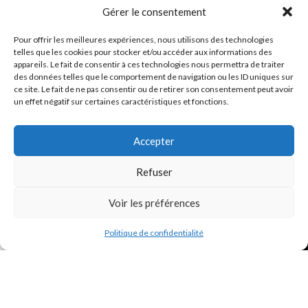
Nous n'avons à aucun moment accès à vos informations bancaires
Gérer le consentement
Service Client
Pour offrir les meilleures expériences, nous utilisons des technologies
Disponible pour toute question concernant le service, votre commande
telles que les cookies pour stocker et/ou accéder aux informations des
en cours par email ou page
Contact
. 7 jours sur 7. Réponse sous 24
appareils. Le fait de consentir à ces technologies nous permettra de traiter
heures.
des données telles que le comportement de navigation ou les ID uniques sur
ce site. Le fait de ne pas consentir ou de retirer son consentement peut avoir
un effet négatif sur certaines caractéristiques et fonctions.
Accepter
Refuser
Trouvez les meilleurs bracelets de montres connectés
hello@braceletsmartwatch.com
Voir les préférences
0
BRACELETS DE MONTRES CONNECTÉES EN EUROPE
Politique de confidentialité
Shop
Liste de favoris
Panier
Mon compte
VOUS ET BRACELETSMARTWATCH
INFORMATIONS
Basé en France
BraceletSmartWatch
2024
Droits réservés
.