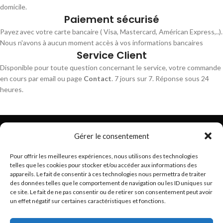
domicile.
Paiement sécurisé
Payez avec votre carte bancaire ( Visa, Mastercard, Américan Express,..).
Nous n'avons à aucun moment accès à vos informations bancaires
Service Client
Disponible pour toute question concernant le service, votre commande
en cours par email ou page
Contact
. 7 jours sur 7. Réponse sous 24
heures.
Gérer le consentement
Pour offrir les meilleures expériences, nous utilisons des technologies
telles que les cookies pour stocker et/ou accéder aux informations des
Trouvez les meilleurs bracelets de montres connectés
appareils. Le fait de consentir à ces technologies nous permettra de traiter
hello@braceletsmartwatch.com
des données telles que le comportement de navigation ou les ID uniques sur
ce site. Le fait de ne pas consentir ou de retirer son consentement peut avoir
BRACELETS DE MONTRES CONNECTÉES EN EUROPE
un effet négatif sur certaines caractéristiques et fonctions.
VOUS ET BRACELETSMARTWATCH