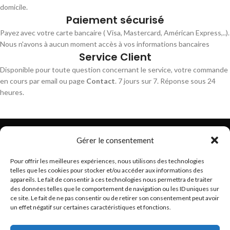
domicile.
Paiement sécurisé
Payez avec votre carte bancaire ( Visa, Mastercard, Américan Express,..).
Nous n'avons à aucun moment accès à vos informations bancaires
Service Client
Disponible pour toute question concernant le service, votre commande
en cours par email ou page
Contact
. 7 jours sur 7. Réponse sous 24
heures.
Gérer le consentement
Pour offrir les meilleures expériences, nous utilisons des technologies
telles que les cookies pour stocker et/ou accéder aux informations des
Trouvez les meilleurs bracelets de montres connectés
appareils. Le fait de consentir à ces technologies nous permettra de traiter
hello@braceletsmartwatch.com
des données telles que le comportement de navigation ou les ID uniques sur
ce site. Le fait de ne pas consentir ou de retirer son consentement peut avoir
BRACELETS DE MONTRES CONNECTÉES EN EUROPE
un effet négatif sur certaines caractéristiques et fonctions.
VOUS ET BRACELETSMARTWATCH