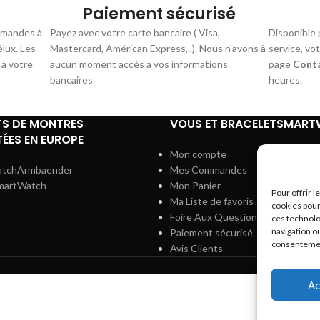
Paiement sécurisé
mmandes à
Payez avec votre carte bancaire ( Visa,
Disponible 
élux. Les
Mastercard, Américan Express,..). Nous n'avons à
service, vo
 à votre
aucun moment accès à vos informations
page
Cont
bancaires
heures.
TS DE MONTRES
VOUS ET BRACELETSMAR
ÉES EN EUROPE
Mon compte
atchArmbaender
Mes Commandes
martWatch
Mon Panier
Pour offrir 
Ma Liste de favoris
cookies pour
Foire Aux Questions
ces technolo
navigation ou
Paiement sécurisé
consentement
Avis Clients
Ac