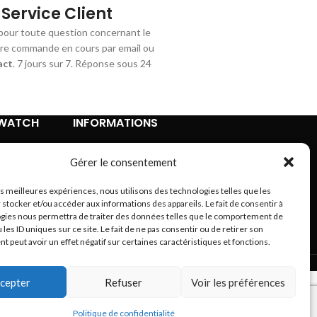
Service Client
pour toute question concernant le
tre commande en cours par email ou
act
. 7 jours sur 7. Réponse sous 24
TWATCH
INFORMATIONS
Contact
Gérer le consentement
Mentions légales
Conditions Générales de Vente
les meilleures expériences, nous utilisons des technologies telles que les
Retours et remboursements
 stocker et/ou accéder aux informations des appareils. Le fait de consentir à
Politique de confidentialité
gies nous permettra de traiter des données telles que le comportement de
 les ID uniques sur ce site. Le fait de ne pas consentir ou de retirer son
A propos
 peut avoir un effet négatif sur certaines caractéristiques et fonctions.
Plan du site
cepter
Refuser
Voir les préférences
Politique de confidentialité