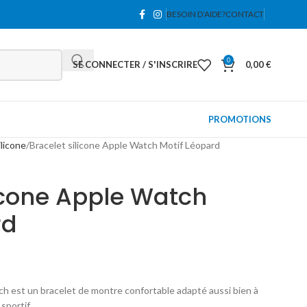
BESOIN D’AIDE?
CONTACT
0
SE CONNECTER / S'INSCRIRE
0,00
€
PROMOTIONS
ilicone
Bracelet silicone Apple Watch Motif Léopard
licone Apple Watch
rd
ch est un bracelet de montre confortable adapté aussi bien à
sportif.