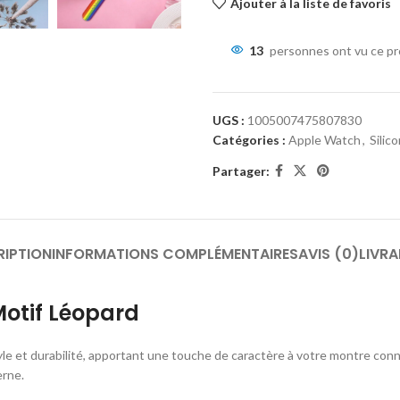
Ajouter à la liste de favoris
13
personnes ont vu ce pr
UGS :
1005007475807830
Catégories :
Apple Watch
,
Silic
Partager:
RIPTION
INFORMATIONS COMPLÉMENTAIRES
AVIS (0)
LIVRA
Motif Léopard
tyle et durabilité, apportant une touche de caractère à votre montre conn
erne.