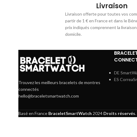
Livraison
Livraison offerte pour toutes vos co
partir de 1 € en France et dans le Bén
prix indiqués comprennent la livraison
domicile.
BRACELE
CONNECT
DE SmartW
ES CorreaS
Trouvez les meilleurs bracelets de montres
connectés
hello@braceletsmartwatch.com
Basé en France
BraceletSmartWatch
2024
Droits réservés
.