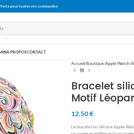
offerte pour toutes vos commandes
MIN
A PROPOS
CONTACT
Accueil
Boutique
Apple Watch
S
Bracelet si
Motif Léopa
12,50
€
Le bracelet en silicone Apple Wat
un usage quotidien qu’à un usage 