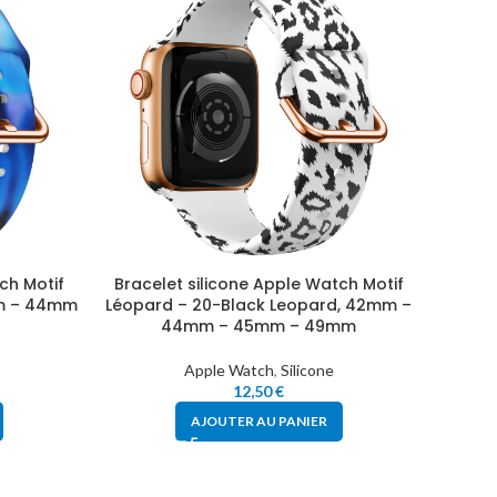
ch Motif
Bracelet silicone Apple Watch Motif
Brace
mm – 44mm
Léopard – 20-Black Leopard, 42mm –
Léopar
44mm – 45mm – 49mm
Apple Watch
,
Silicone
12,50
€
AJOUTER AU PANIER