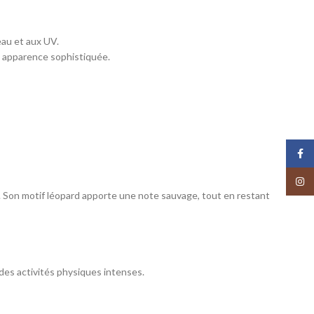
eau et aux UV.
e apparence sophistiquée.
Face
Insta
. Son motif léopard apporte une note sauvage, tout en restant
des activités physiques intenses.