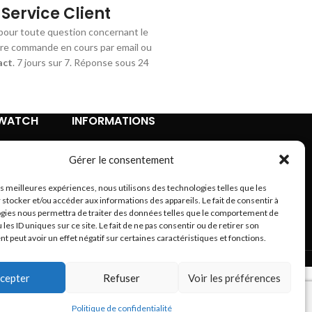
Service Client
pour toute question concernant le
tre commande en cours par email ou
act
. 7 jours sur 7. Réponse sous 24
TWATCH
INFORMATIONS
Contact
Gérer le consentement
Mentions légales
Conditions Générales de Vente
les meilleures expériences, nous utilisons des technologies telles que les
Retours et remboursements
 stocker et/ou accéder aux informations des appareils. Le fait de consentir à
Politique de confidentialité
gies nous permettra de traiter des données telles que le comportement de
 les ID uniques sur ce site. Le fait de ne pas consentir ou de retirer son
A propos
 peut avoir un effet négatif sur certaines caractéristiques et fonctions.
Plan du site
cepter
Refuser
Voir les préférences
Politique de confidentialité