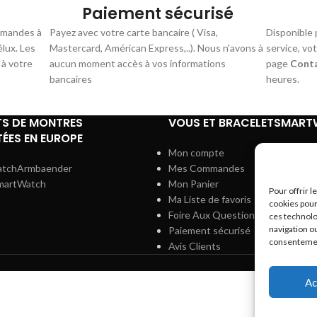
Paiement sécurisé
mmandes à
Payez avec votre carte bancaire ( Visa,
Disponible 
élux. Les
Mastercard, Américan Express,..). Nous n'avons à
service, vo
 à votre
aucun moment accès à vos informations
page
Cont
bancaires
heures.
TS DE MONTRES
VOUS ET BRACELETSMAR
ÉES EN EUROPE
Mon compte
atchArmbaender
Mes Commandes
martWatch
Mon Panier
Pour offrir 
Ma Liste de favoris
cookies pour
Foire Aux Questions
ces technolo
navigation ou
Paiement sécurisé
consentement
Avis Clients
Ac