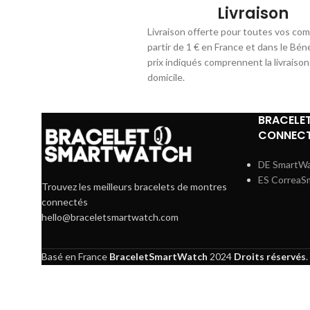
Livraison
Livraison offerte pour toutes vos co
partir de 1 € en France et dans le Bén
prix indiqués comprennent la livraison
domicile.
BRACELE
CONNECT
DE SmartW
ES CorreaS
Trouvez les meilleurs bracelets de montres
connectés
hello@braceletsmartwatch.com
Basé en France
BraceletSmartWatch
2024
Droits réservés
.