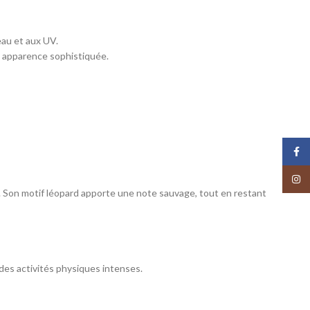
eau et aux UV.
e apparence sophistiquée.
Face
Insta
. Son motif léopard apporte une note sauvage, tout en restant
des activités physiques intenses.