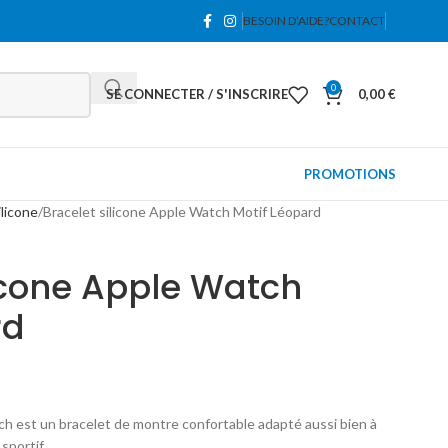
BESOIN D’AIDE?
CONTACT
0
SE CONNECTER / S'INSCRIRE
0,00
€
PROMOTIONS
ilicone
Bracelet silicone Apple Watch Motif Léopard
licone Apple Watch
rd
ch est un bracelet de montre confortable adapté aussi bien à
sportif.