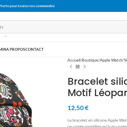
offerte pour toutes vos commandes
MIN
A PROPOS
CONTACT
Accueil
Boutique
Apple Watch
S
Bracelet si
Motif Léopa
12,50
€
Le bracelet en silicone Apple Wat
un usage quotidien qu’à un usage 