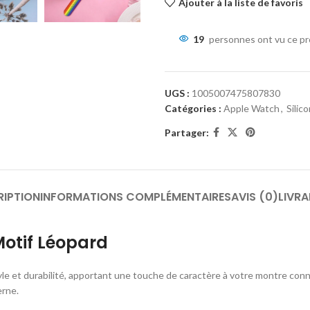
Ajouter à la liste de favoris
19
personnes ont vu ce pr
UGS :
1005007475807830
Catégories :
Apple Watch
,
Silic
Partager:
RIPTION
INFORMATIONS COMPLÉMENTAIRES
AVIS (0)
LIVRA
Motif Léopard
tyle et durabilité, apportant une touche de caractère à votre montre conn
erne.