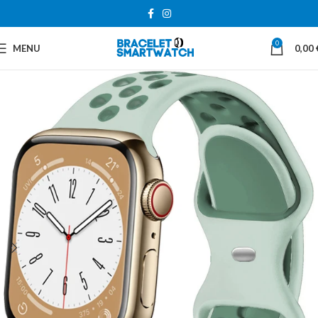
0
MENU
0,00