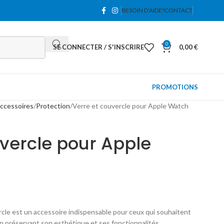
BESOIN D’AIDE?
CONTACT
0
SE CONNECTER / S'INSCRIRE
0,00
€
PROMOTIONS
ccessoires
Protection
Verre et couvercle pour Apple Watch
uvercle pour Apple
cle est un accessoire indispensable pour ceux qui souhaitent
n préservant son esthétique et ses fonctionnalités.