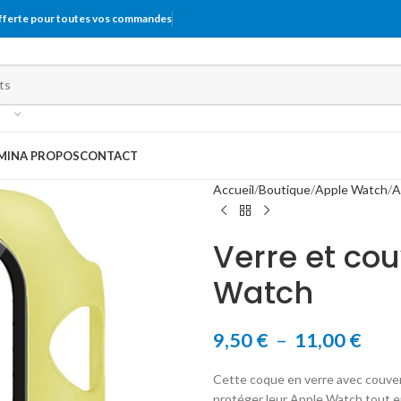
offerte pour toutes vos commandes
MIN
A PROPOS
CONTACT
Accueil
Boutique
Apple Watch
A
Verre et co
Watch
9,50
€
–
11,00
€
Cette coque en verre avec couver
protéger leur Apple Watch tout e