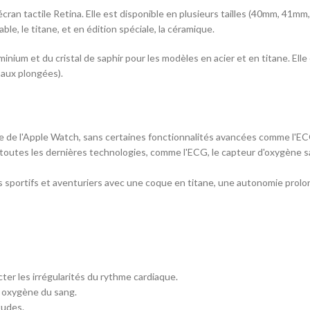
écran tactile Retina. Elle est disponible en plusieurs tailles (40mm, 41
ble, le titane, et en édition spéciale, la céramique.
nium et du cristal de saphir pour les modèles en acier et en titane. Elle 
 aux plongées).
e de l'Apple Watch, sans certaines fonctionnalités avancées comme l'EC
 toutes les dernières technologies, comme l'ECG, le capteur d'oxygène sa
 sportifs et aventuriers avec une coque en titane, une autonomie prolo
er les irrégularités du rythme cardiaque.
n oxygène du sang.
tudes.