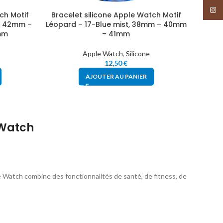
Insta
ch Motif
Bracelet silicone Apple Watch Motif
Brace
r, 42mm –
Léopard – 17-Blue mist, 38mm – 40mm
Léopa
mm
– 41mm
Apple Watch
,
Silicone
12,50
€
AJOUTER AU PANIER
 Watch
 Watch combine des fonctionnalités de santé, de fitness, de